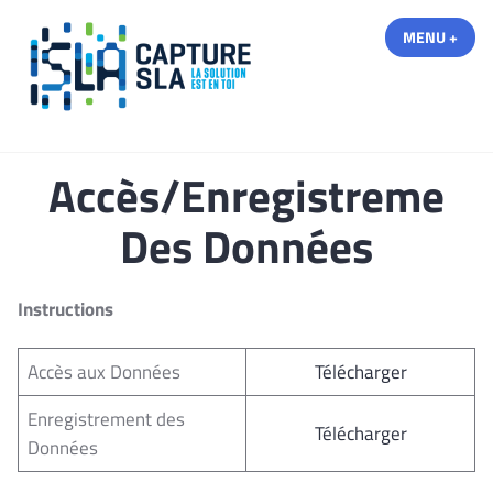
Accéder
MENU
+
DÉPL
RÉDU
au
contenu
Capture SLA
Accès/Enregistreme
Des Données
Instructions
Accès aux Données
Télécharger
Enregistrement des
Télécharger
Données